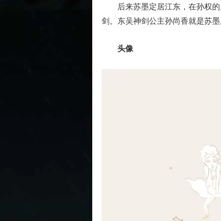
后来苏墨定居江东，在孙权的庇
剑。东吴神剑公主孙尚香就是苏墨
头像