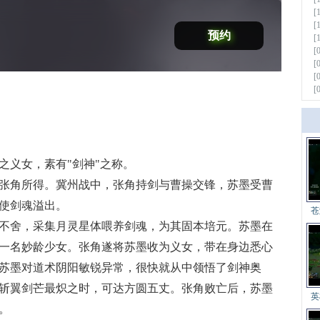
[
[
预约
[
[
[
[
[
更多
义女，素有"剑神"之称。
角所得。冀州战中，张角持剑与曹操交锋，苏墨受曹
使剑魂溢出。
苍
舍，采集月灵星体喂养剑魂，为其固本培元。苏墨在
一名妙龄少女。张角遂将苏墨收为义女，带在身边悉心
苏墨对道术阴阳敏锐异常，很快就从中领悟了剑神奥
斩翼剑芒最炽之时，可达方圆五丈。张角败亡后，苏墨
英
。