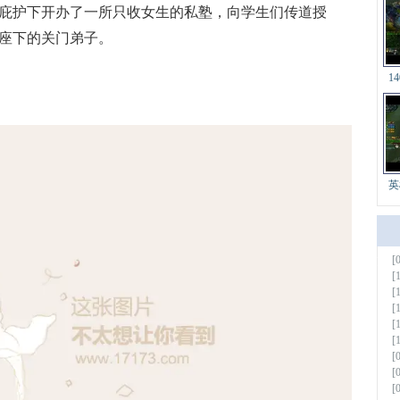
护下开办了一所只收女生的私塾，向学生们传道授
座下的关门弟子。
1
英
[
更多
[
[
[
[
[
[
[
[