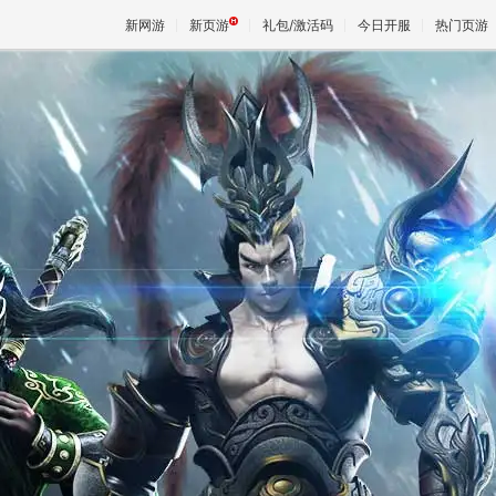
新网游
新页游
礼包/激活码
今日开服
热门页游
魔兽
天堂
王权与