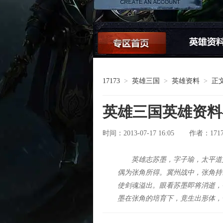
论坛交流
17173
>
英雄三国
>
英雄资料
>
正
英雄三国英雄资料
时间：2013-07-17 16:05
171
作者：
英雄志苏墨，字子瑜，太平道
偶为张角所得。冀州战中，张角持
使剑魂溢出。眼看苏墨即将消逝，
墨在张角的培育下，竟生出形体，