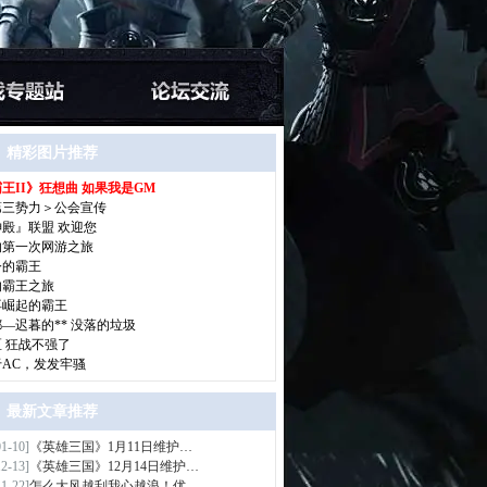
精彩图片推荐
王II》狂想曲 如果我是GM
>
第三势力＞公会宣传
神殿』联盟 欢迎您
的第一次网游之旅
今的霸王
的霸王之旅
再崛起的霸王
—迟暮的** 没落的垃圾
区 狂战不强了
于AC，发发牢骚
最新文章推荐
01-10]
《英雄三国》1月11日维护…
>
12-13]
《英雄三国》12月14日维护…
11-22]
怎么大风越刮我心越浪！优…