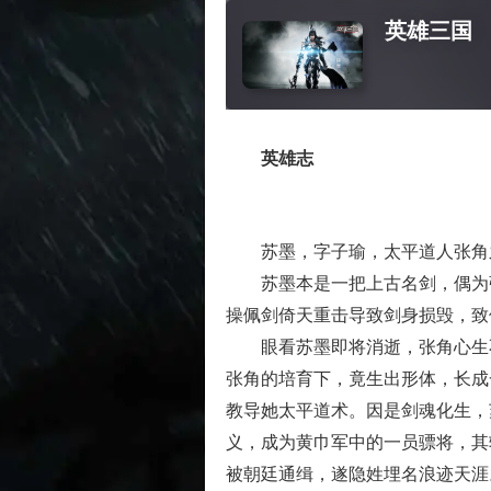
英雄三国
英雄志
苏墨，字子瑜，太平道人张角之
苏墨本是一把上古名剑，偶为张
操佩剑倚天重击导致剑身损毁，致
眼看苏墨即将消逝，张角心生不
张角的培育下，竟生出形体，长成
教导她太平道术。因是剑魂化生，
义，成为黄巾军中的一员骠将，其
被朝廷通缉，遂隐姓埋名浪迹天涯