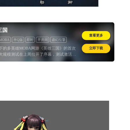
三国
查看更多
MOBA
半Q版
即时
开房间
虚幻引擎
道具收费
立即下载
下的多英雄MOBA网游《英雄三国》的首次
大规模测试在上周拉开了序幕，测试激活码
多，相信不少玩家已经先睹为快了。经过了
互坑，小编们发现这是一款在同类作品中有
创新之处的游戏，不论是个性的三国英雄、
塔防地图，还是5V5V5的三国混战，都令人
亮。