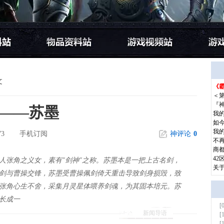
文
《霸
更多
＜
『
——苏墨
我
如
我
73
手机订阅
神评论
0
不
商都
42
人张角之义女，素有"剑神"之称。苏墨本是一把上古名剑，
关
剑与曹操交锋，苏墨受曹操佩剑倚天重击导致剑身损毁，致
张角心生不舍，采集月灵星体喂养剑魂，为其固本培元。苏
长成一
[
更多
新闻导语
[
[