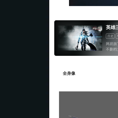
英雄
历史
竞技
网易旗
不删档
数量之
一周的
着独到
全新的
全身像
眼前一