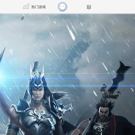
热门游戏
DNF
传奇4
剑网3旗舰版
新天龙八部
自由
诛仙世界
新仙侠5