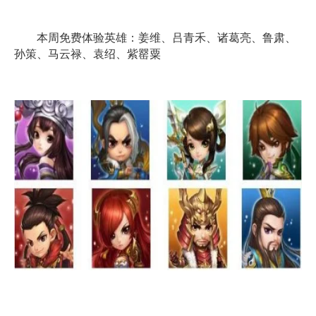
本周免费体验英雄：姜维、吕青禾、诸葛亮、鲁肃、
孙策、马云禄、袁绍、紫罂粟