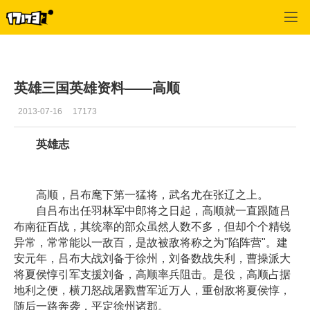
英雄三国
>
英雄资料
>
正文
英雄三国英雄资料——高顺
2013-07-16
17173
英雄志
高顺，吕布麾下第一猛将，武名尤在张辽之上。
自吕布出任羽林军中郎将之日起，高顺就一直跟随吕
布南征百战，其统率的部众虽然人数不多，但却个个精锐
异常，常常能以一敌百，是故被敌将称之为"陷阵营"。建
安元年，吕布大战刘备于徐州，刘备数战失利，曹操派大
将夏侯惇引军支援刘备，高顺率兵阻击。是役，高顺占据
地利之便，横刀怒战屠戮曹军近万人，重创敌将夏侯惇，
随后一路奔袭，平定徐州诸郡。