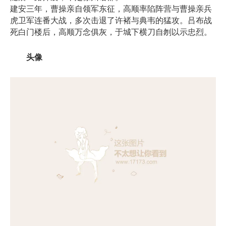
建安三年，曹操亲自领军东征，高顺率陷阵营与曹操亲兵
虎卫军连番大战，多次击退了许褚与典韦的猛攻。吕布战
死白门楼后，高顺万念俱灰，于城下横刀自刎以示忠烈。
头像