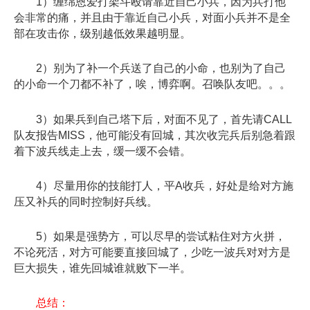
1）缠绵恩爱打架斗殴请靠近自己小兵，因为兵打他
会非常的痛，并且由于靠近自己小兵，对面小兵并不是全
部在攻击你，级别越低效果越明显。
2）别为了补一个兵送了自己的小命，也别为了自己
的小命一个刀都不补了，唉，博弈啊。召唤队友吧。。。
3）如果兵到自己塔下后，对面不见了，首先请CALL
队友报告MISS，他可能没有回城，其次收完兵后别急着跟
着下波兵线走上去，缓一缓不会错。
4）尽量用你的技能打人，平A收兵，好处是给对方施
压又补兵的同时控制好兵线。
5）如果是强势方，可以尽早的尝试粘住对方火拼，
不论死活，对方可能要直接回城了，少吃一波兵对对方是
巨大损失，谁先回城谁就败下一半。
总结：