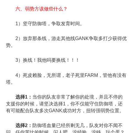
六、弱势方该做些什么？
1）坚守防御塔，争取发育时间。
2）放弃那条线，游走其他线GANK争取多打少获得优
势。
3）换线！我他吗要换线！！！
4）死皮赖脸，无所谓，老子死里FARM，管他有没有
塔。
选择1：
当你的队友非常了解你的处境，并且不停的
支援你的时候，请坚决选择1，你不仅能守住防御塔，还
有可能配合队友多次GANK成功对方，扭转强弱势位置。
选择2：
防御塔血量已经所剩无几，队友对你不闻不
问，任你苦比的时候，闪人吧，没经验，没钱，玩个蛋？