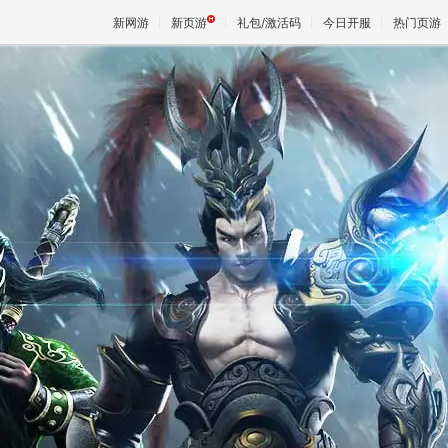
新网游
新页游
礼包/激活码
今日开服
热门页游
魔兽
天堂
王权与