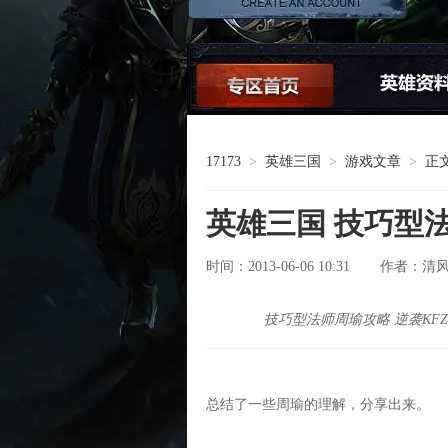
论坛交流
17173
>
英雄三国
>
游戏文章
>
正
英雄三国 技巧型法
时间：2013-06-06 10:31
清
作者：
技巧型法师周瑜攻略 逆袭KFZ
总结了一些周瑜的理解，分享出来。