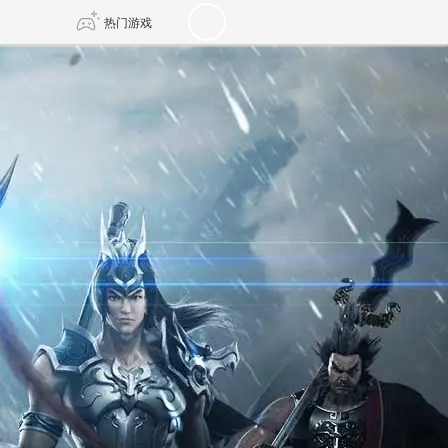
热门游戏
DNF
传奇4
剑网3旗舰版
新天龙八部
自由
诛仙世界
新仙侠5