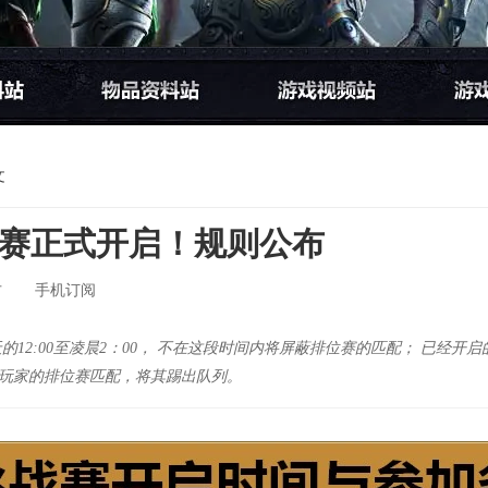
文
赛正式开启！规则公布
方
手机订阅
每天的12:00至凌晨2：00， 不在这段时间内将屏蔽排位赛的匹配； 已经
玩家的排位赛匹配，将其踢出队列。