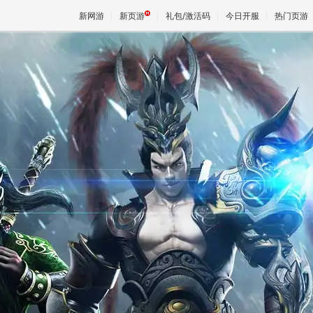
新网游
新页游
礼包/激活码
今日开服
热门页游
魔兽
天堂
王权与