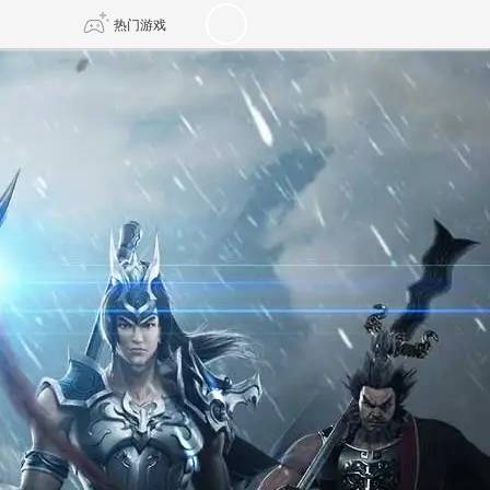
热门游戏
DNF
传奇4
剑网3旗舰版
新天龙八部
自由
诛仙世界
新仙侠5