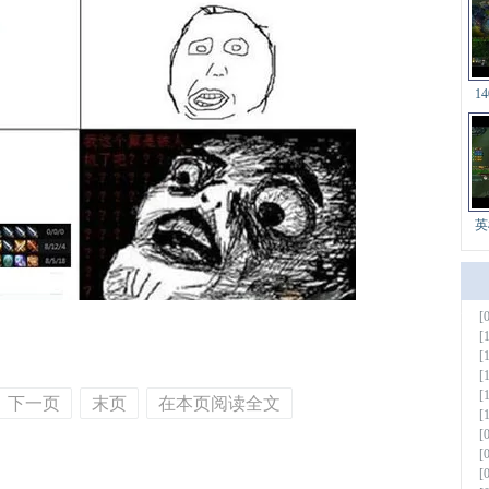
1
英
[
更多
[
[
[
[
下一页
末页
在本页阅读全文
[
[
[
[