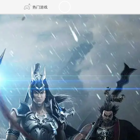
热门游戏
DNF
传奇4
剑网3旗舰版
新天龙八部
自由
诛仙世界
新仙侠5