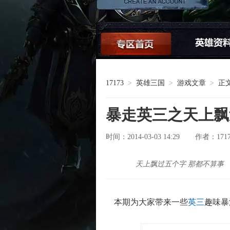
论坛交流
17173
>
英雄三国
>
游戏文章
>
正
暴走英三之天上飘
时间：2014-03-03 14:29
171
作者：
天上飘过五个字 那都不算事
本期为大家带来一些
英三
趣味暴