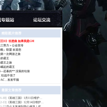
精彩图片推荐
王II》狂想曲 如果我是GM
>
第三势力＞公会宣传
神殿』联盟 欢迎您
的第一次网游之旅
今的霸王
的霸王之旅
再崛起的霸王
—迟暮的** 没落的垃圾
区 狂战不强了
于AC，发发牢骚
最新文章推荐
01-10]
《英雄三国》1月11日维护…
>
12-13]
《英雄三国》12月14日维护…
11-22]
怎么大风越刮我心越浪！优…