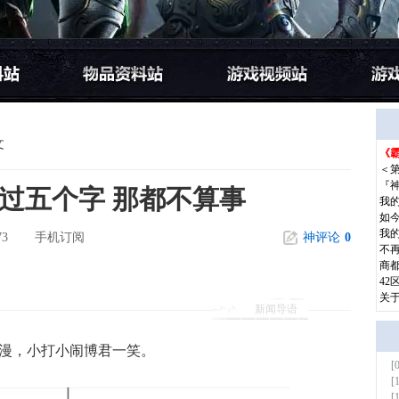
文
《霸
更多
＜
『
过五个字 那都不算事
我
如
我
73
手机订阅
神评论
0
不
商都
42
关
新闻导语
漫，小打小闹博君一笑。
[
更多
[
[