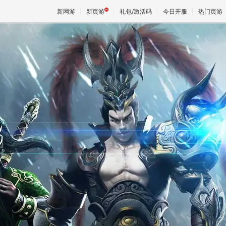
新网游
新页游
礼包/激活码
今日开服
热门页游
魔兽
天堂
王权与