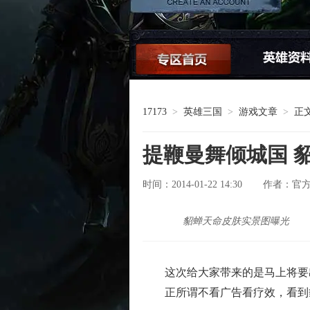
论坛交流
17173
>
英雄三国
>
游戏文章
>
正
提鞭曼舞倾城国 
时间：2014-01-22 14:30
官
作者：
貂蝉天命皮肤实景图曝光
这次给大家带来的是马上将要出
正所谓不看广告看疗效，看到貂