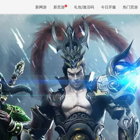
新网游
新页游
礼包/激活码
今日开服
热门页游
魔兽
天堂
王权与