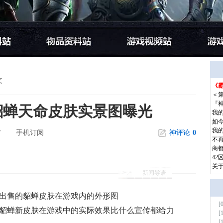
文
《霸
更多
＜
『
貂蝉天命皮肤实景图曝光
我
如
我
方
手机订阅
神评论
0
不
商都
42
关
新闻导语
售的貂蝉皮肤在游戏内的外形图
[
更多
蝉新皮肤在游戏中的实际效果比什么宣传都给力
[
[