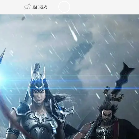
热门游戏
DNF
传奇4
剑网3旗舰版
新天龙八部
自由
诛仙世界
新仙侠5