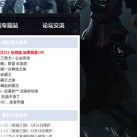
精彩图片推荐
王II》狂想曲 如果我是GM
>
第三势力＞公会宣传
神殿』联盟 欢迎您
的第一次网游之旅
今的霸王
的霸王之旅
再崛起的霸王
—迟暮的** 没落的垃圾
区 狂战不强了
于AC，发发牢骚
最新文章推荐
01-10]
《英雄三国》1月11日维护…
>
12-13]
《英雄三国》12月14日维护…
11-22]
怎么大风越刮我心越浪！优…