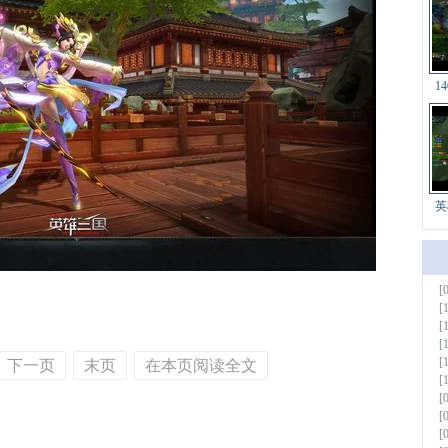
1
英
[
更多
[
[
[
[
下一页
末页
在本页阅读全文
[
[
[
[