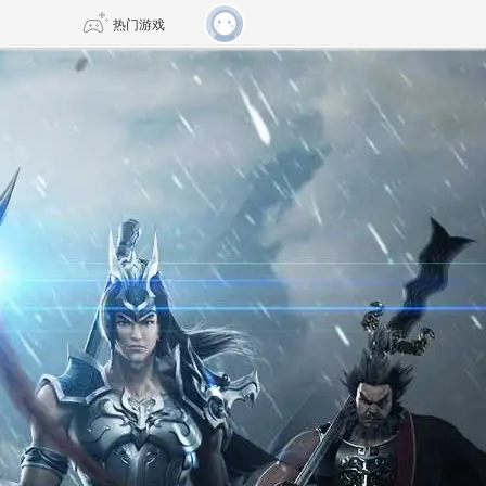
热门游戏
DNF
传奇4
剑网3旗舰版
新天龙八部
自由
诛仙世界
新仙侠5