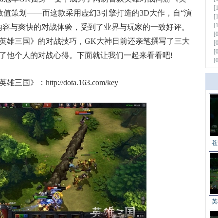
[
com/rw)的数值策划——而这款采用虚幻3引擎打造的3D大作，自“演
[
[
内容与爽快的对战体验，受到了业界与玩家的一致好评。
[
英雄三国》的对战技巧，GK大神日前还亲笔撰写了三大
[
[
了他个人的对战心得。下面就让我们一起来看看吧!
[
ttp://dota.163.com/key
更多
苍
英