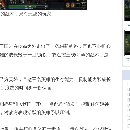
的战术，只有无敌的玩家
1
国》在Dota之外走出了一条崭新的路：再也不必担心
的成长毁于一旦!所以，双点控三线Gank的战术，是
英
。
方英雄，且这三名英雄的生存能力、反制能力和成长
[
更多
败所浪费的时间买一份保险;
[
[
[
”与“孔明灯”，其中一名配备“酒坛”，控制住河道神
[
[
，对敌方表现活跃的英雄予以压制;
[
[
[
压制，但其核心意义在于击杀——击杀敌人，不仅能保