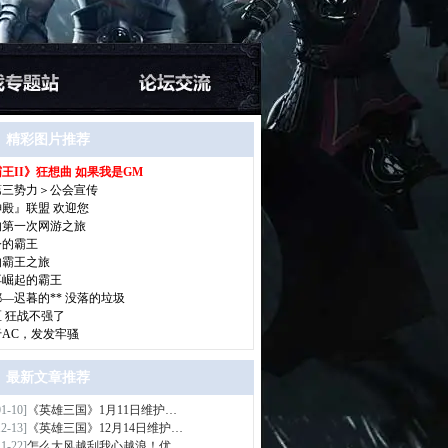
精彩图片推荐
王II》狂想曲 如果我是GM
>
第三势力＞公会宣传
神殿』联盟 欢迎您
的第一次网游之旅
今的霸王
的霸王之旅
再崛起的霸王
—迟暮的** 没落的垃圾
区 狂战不强了
于AC，发发牢骚
最新文章推荐
01-10]
《英雄三国》1月11日维护…
>
12-13]
《英雄三国》12月14日维护…
11-22]
怎么大风越刮我心越浪！优…