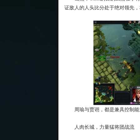
证敌人的人头比分处于绝对领先，
周瑜与贾诩，都是兼具控制能力与
人肉长城，力量猛将团战流