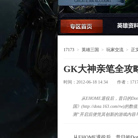
论坛交流
17173
>
英雄三国
>
玩家交流
>
正
GK大神亲笔全攻
时间：2012-06-18 14:34
171
作者：
从EHOME退役后，昔日的D
国》(http://dota.163.co
测”开启后便凭其创新的游戏内容
从EHOME退役后，昔日的Do