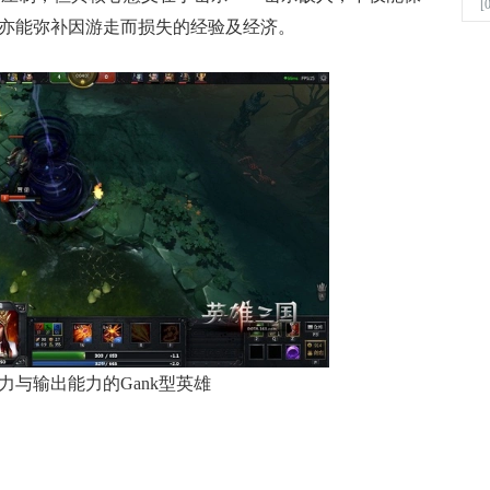
[
亦能弥补因游走而损失的经验及经济。
输出能力的Gank型英雄