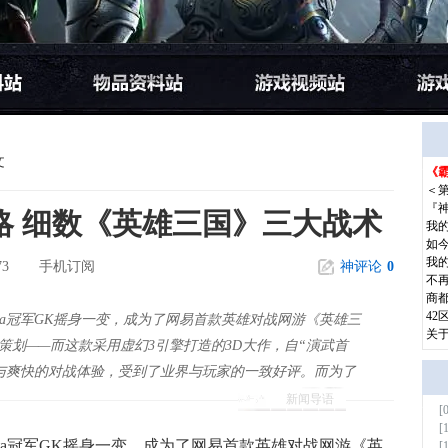
文
《霸
更多
＜
『
略 细数《英雄三国》三大战术
我
如
我
73
手机订阅
神评论
0
不
商都
42
ota冠军GK摇身一变，成为了网易首款英雄对战网游《英雄三
关
m/rw)的数值策划——而这款采用虚幻3引擎打造的3D大作，自“演武首
与爽快的对战体验，受到了业界与玩家的一致好评。而为了
新闻导语
[
更多
[
ta冠军GK摇身一变，成为了网易首款英雄对战网游《英
[