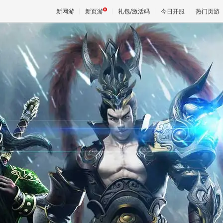
新网游
新页游
礼包/激活码
今日开服
热门页游
魔兽
天堂
王权与