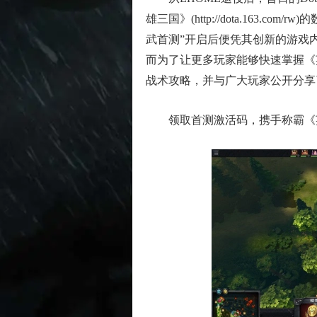
雄三国》(http://dota.163.
武首测”开启后便凭其创新的游戏
而为了让更多玩家能够快速掌握《
战术攻略，并与广大玩家公开分享
领取首测激活码，携手称霸《英雄三国》：h