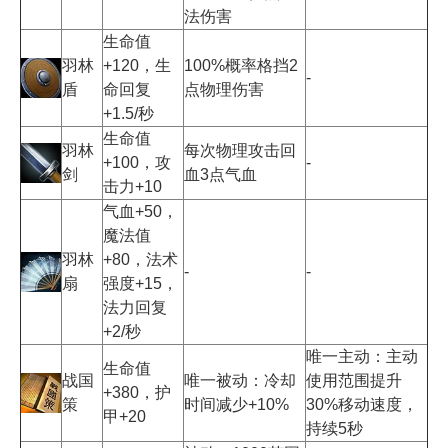
法伤害
生命值
羽林
+120，生
100%概率格挡2
-
盾
命回复
点物理伤害
+1.5/秒
生命值
羽林
每次物理攻击回
+100，攻
-
剑
血3点气血
击力+10
气血+50，
魔法值
羽林
+80，法术
-
-
扇
强度+15，
法力回复
+2/秒
唯一主动：主动
生命值
战国
唯一被动：冷却
使用范围提升
+380，护
策
时间减少+10%
30%移动速度，
甲+20
持续5秒