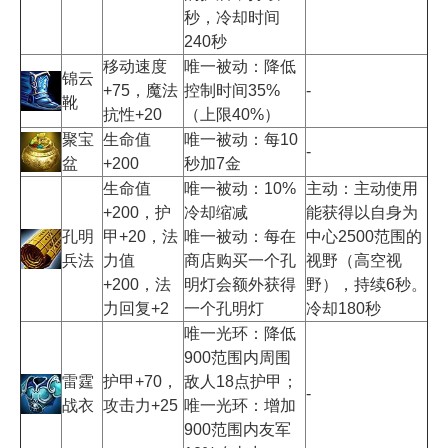
秒，冷却时间
240秒
移动速度
唯一被动：降低
锦云
+75，魔法
控制时间35%
-
靴
抗性+20
（上限40%）
聚宝
生命值
唯一被动：每10
-
盆
+200
秒加7金
生命值
唯一被动：10%
主动：主动使用
+200，护
冷却缩减
能获得以自身为
孔明
甲+20，法
唯一被动：每在
中心2500范围的
兵法
力值
商店购买一个孔
视野（高空视
+200，法
明灯会额外获得
野），持续6秒。
力回复+2
一个孔明灯
冷却180秒
唯一光环：降低
900范围内周围
雷霆
护甲+70，
敌人18点护甲；
-
战衣
攻击力+25
唯一光环：增加
900范围内友军