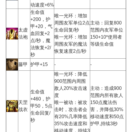
动速度+6%
生命值
唯一光环：增加
+200，护
周围友军单位2点
主动：回复800
甲+20，气
太虚
生命回复/秒
范围内友军单位
血回复+2
法袍
唯一光环：增加
150+10*使用者
点/秒，魔
周围友军的魔法
等级生命值
法恢复+2/
恢复速度2点/秒
秒
藤甲
护甲+15
-
-
唯一光环：降低
900范围内周围
敌人20%攻击速
主动：造成900
生命值
度
范围内所有敌人
+460，护
天罡
唯一被动：被攻
150点魔法伤
甲50，5点
战衣
击时，攻击者会
害，并降低30%
生命回复/
有20%几率降低
移动速度和50点
秒
35%攻击速度和
护甲,持续3秒
移动速度，持续3