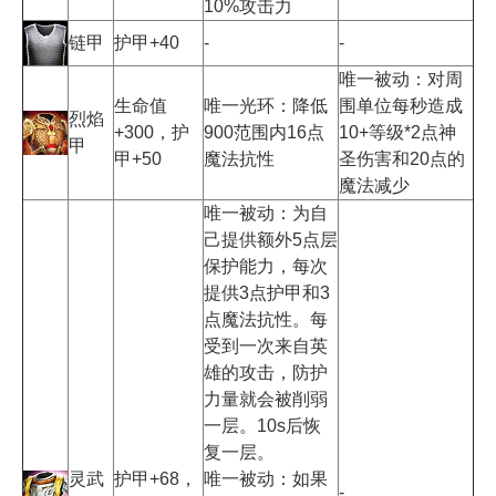
10%攻击力
链甲
护甲+40
-
-
唯一被动：对周
生命值
唯一光环：降低
围单位每秒造成
烈焰
+300，护
900范围内16点
10+等级*2点神
甲
甲+50
魔法抗性
圣伤害和20点的
魔法减少
唯一被动：为自
己提供额外5点层
保护能力，每次
提供3点护甲和3
点魔法抗性。每
受到一次来自英
雄的攻击，防护
力量就会被削弱
一层。10s后恢
复一层。
灵武
护甲+68，
唯一被动：如果
-