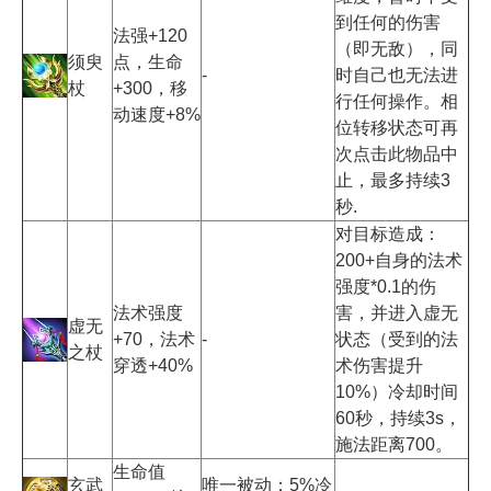
到任何的伤害
法强+120
（即无敌），同
须臾
点，生命
-
时自己也无法进
杖
+300，移
行任何操作。相
动速度+8%
位转移状态可再
次点击此物品中
止，最多持续3
秒.
对目标造成：
200+自身的法术
强度*0.1的伤
法术强度
害，并进入虚无
虚无
+70，法术
-
状态（受到的法
之杖
穿透+40%
术伤害提升
10%）冷却时间
60秒，持续3s，
施法距离700。
生命值
玄武
唯一被动：5%冷