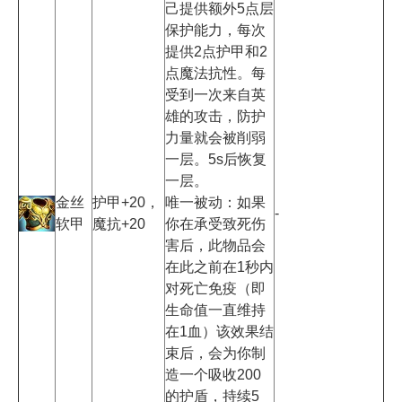
己提供额外5点层
保护能力，每次
提供2点护甲和2
点魔法抗性。每
受到一次来自英
雄的攻击，防护
力量就会被削弱
一层。5s后恢复
一层。
金丝
护甲+20，
唯一被动：如果
-
软甲
魔抗+20
你在承受致死伤
害后，此物品会
在此之前在1秒内
对死亡免疫（即
生命值一直维持
在1血）该效果结
束后，会为你制
造一个吸收200
的护盾，持续5