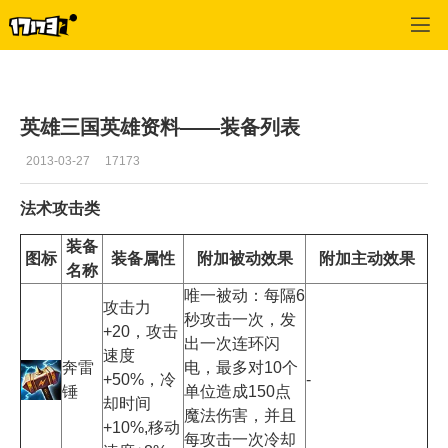
英雄三国
>
装备资料
>
正文
英雄三国英雄资料——装备列表
2013-03-27
17173
法术攻击类
装备
图标
装备属性
附加被动效果
附加主动效果
名称
唯一被动：每隔6
攻击力
秒攻击一次，发
+20，攻击
出一次连环闪
速度
奔雷
电，最多对10个
+50%，冷
-
锤
单位造成150点
却时间
魔法伤害，并且
+10%,移动
每攻击一次冷却