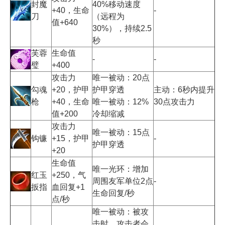
封魔
40%移动速度
+40，生命
-
刀
（远程为
值+640
30%），持续2.5
秒
芙蓉
生命值
-
-
璧
+400
攻击力
唯一被动：20点
勾魂
+20，护甲
护甲穿透
主动：6秒内提升
枪
+40，生命
唯一被动：12%
30点攻击力
值+200
冷却缩减
攻击力
唯一被动：15点
钩镰
+15，护甲
-
护甲穿透
+20
生命值
唯一光环：增加
红玉
+250，气
周围友军单位2点
-
扳指
血回复+1
生命回复/秒
点/秒
唯一被动：被攻
击时，攻击者会