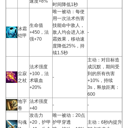
速度+8%
时间降低1秒
唯一被动：每使
用一次法术伤害
生命值
技能命中敌人，
冰霜
+450，法
敌人均会进入冰
-
铠甲
强+70
霜效果，移动速
度降低25%，持
续1.5秒
主动：对目标造
法术强度
成沉默，期间受
尘寂
+100，法
到的所有伤害
-
之杖
术吸血
+10%，持续
+20%
3s，释放距离：
600
地字
法术强度
-
-
卷
+40
攻击力
唯一被动：20点
勾魂
+20，护甲
护甲穿透
主动：6秒内提升