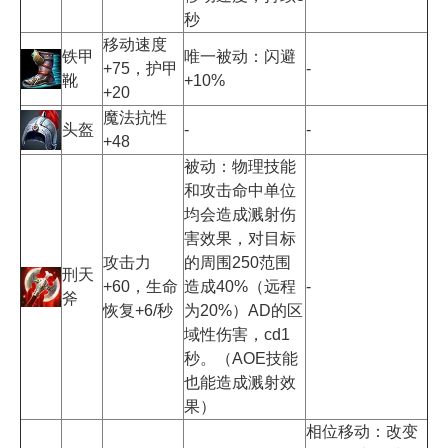
秒
移动速度
铁甲
唯一被动：闪避
+75，护甲
-
靴
+10%
+20
魔法抗性
头盔
-
-
+48
被动：物理技能
和攻击命中单位
均会造成溅射伤
害效果，对目标
攻击力
的周围250范围
刑天
+60，生命
造成40%（远程
-
斧
恢复+6/秒
为20%）AD的区
域性伤害，cd1
秒。（AOE技能
也能造成溅射效
果）
相位移动：改变