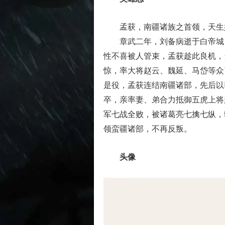
孟获，南疆诸族之首领，天生好
章武二年，刘备病逝于白帝城，
性不喜被人管束，孟获趁此良机，
惊，率大将赵云、魏延、马岱等众
是役，孟获连结南疆诸部，先后以
卒，亲率妻、弟合力抵御五虎上将
军七战全败，被诸葛亮七擒七纵，
领蛮疆诸部，不再反叛。
头像