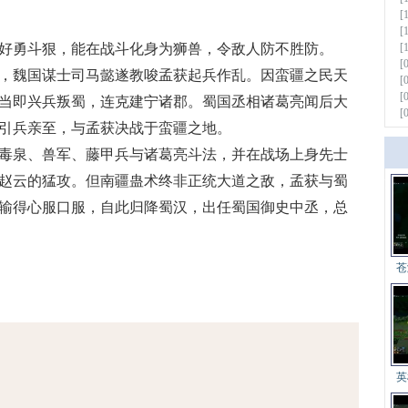
[
[
勇斗狠，能在战斗化身为狮兽，令敌人防不胜防。
[
[
魏国谋士司马懿遂教唆孟获起兵作乱。因蛮疆之民天
[
[
当即兴兵叛蜀，连克建宁诸郡。蜀国丞相诸葛亮闻后大
[
引兵亲至，与孟获决战于蛮疆之地。
毒泉、兽军、藤甲兵与诸葛亮斗法，并在战场上身先士
赵云的猛攻。但南疆蛊术终非正统大道之敌，孟获与蜀
更多
输得心服口服，自此归降蜀汉，出任蜀国御史中丞，总
苍
英