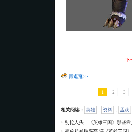
下
再逛逛>>
1
2
3
相关阅读：
英雄
，
资料
，
孟获
别抢人头！《英雄三国》那些靠
简单粗暴胜率高 评《英雄三国》