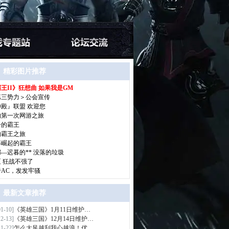
精彩图片推荐
王II》狂想曲 如果我是GM
>
第三势力＞公会宣传
神殿』联盟 欢迎您
的第一次网游之旅
今的霸王
的霸王之旅
再崛起的霸王
—迟暮的** 没落的垃圾
区 狂战不强了
于AC，发发牢骚
最新文章推荐
01-10]
《英雄三国》1月11日维护…
>
12-13]
《英雄三国》12月14日维护…
11-22]
怎么大风越刮我心越浪！优…