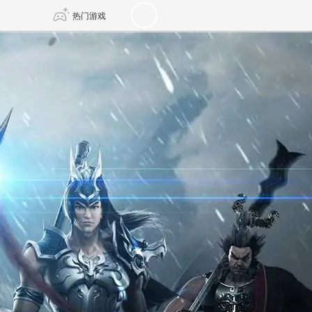
热门游戏
DNF
传奇4
剑网3旗舰版
新天龙八部
自由
诛仙世界
新仙侠5