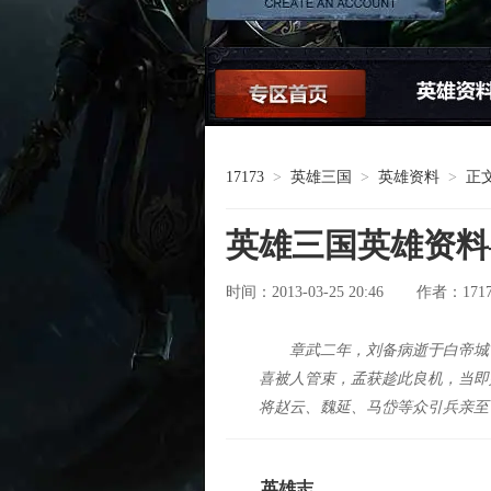
论坛交流
17173
>
英雄三国
>
英雄资料
>
正
英雄三国英雄资料
时间：2013-03-25 20:46
171
作者：
章武二年，刘备病逝于白帝城
喜被人管束，孟获趁此良机，当即
将赵云、魏延、马岱等众引兵亲至
英雄志