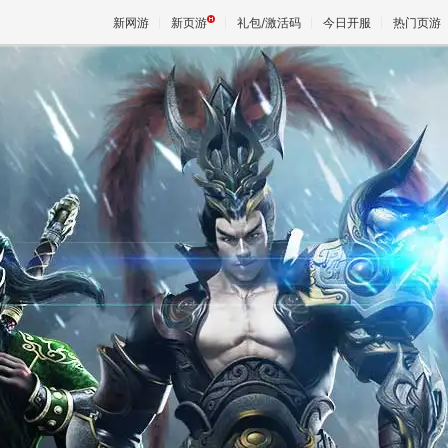
新网游
新页游
礼包/激活码
今日开服
热门页游
魔兽
天堂
王权与