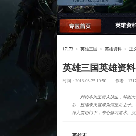
论坛交流
17173
>
英雄三国
>
英雄资料
>
正
英雄三国英雄资料
时间：2013-03-25 19:50
171
作者：
刘协本为王贵人所生，却因天
后，过继未央宫成为何皇后之子。
拜入贾诩门下，专心修习道术。汉
英雄志