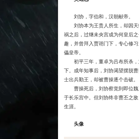
刘协，字伯和，汉朝献帝。
刘协本为王贵人所生，却因天赋
祸之后，过继未央宫成为何皇后之
趣，并曾拜入贾诩门下，专心修习
儡皇帝。
初平三年，董卓为吕布所杀，刘
下。成年知事后，刘协渴望摆脱曹
士出兵勤王，却被曹操逐个击破。
曹操死后，刘协察觉到即位魏王
于长乐宫中。但刘协终非曹丕之敌
生涯。
头像