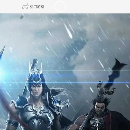
热门游戏
DNF
传奇4
剑网3旗舰版
新天龙八部
自由
诛仙世界
新仙侠5