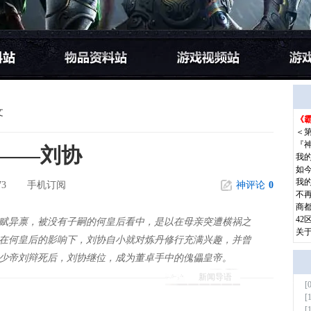
文
《霸
更多
＜
『
——刘协
我
如
我
73
手机订阅
神评论
0
不
商都
42
赋异禀，被没有子嗣的何皇后看中，是以在母亲突遭横祸之
关
在何皇后的影响下，刘协自小就对炼丹修行充满兴趣，并曾
少帝刘辩死后，刘协继位，成为董卓手中的傀儡皇帝。
新闻导语
[
更多
[
[