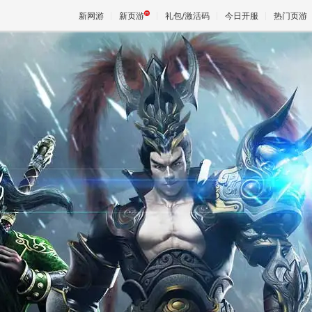
新网游
新页游
礼包/激活码
今日开服
热门页游
魔兽
天堂
王权与