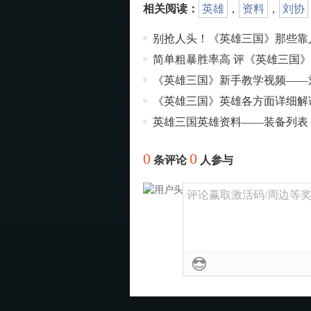
相关阅读：
英雄
，
资料
，
刘协
别抢人头！《英雄三国》那些靠
简单粗暴胜率高 评《英雄三国》
《英雄三国》新手教学视频——
《英雄三国》英雄各方面详细解
英雄三国英雄资料——装备列表
0
0
条评论
人参与
评论赢取激活码/周边等奖励