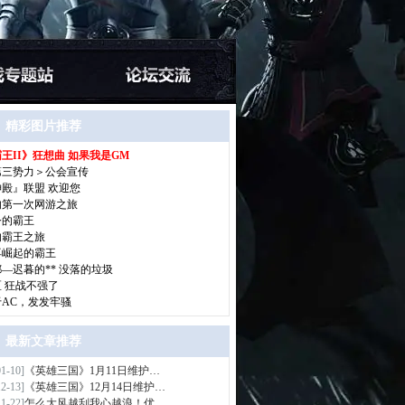
精彩图片推荐
王II》狂想曲 如果我是GM
>
第三势力＞公会宣传
神殿』联盟 欢迎您
的第一次网游之旅
今的霸王
的霸王之旅
再崛起的霸王
—迟暮的** 没落的垃圾
区 狂战不强了
于AC，发发牢骚
最新文章推荐
01-10]
《英雄三国》1月11日维护…
>
12-13]
《英雄三国》12月14日维护…
11-22]
怎么大风越刮我心越浪！优…