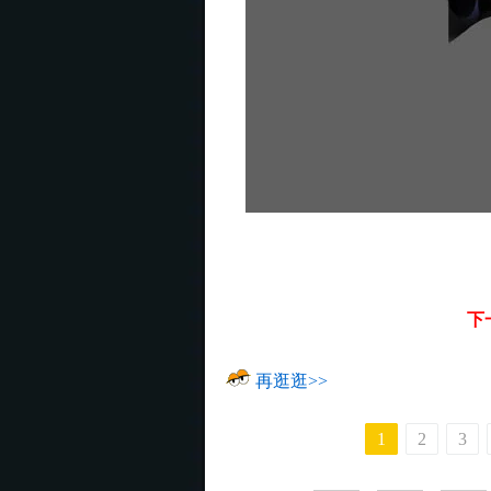
下
再逛逛>>
1
2
3