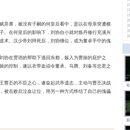
[
[
[
[
异禀，被没有子嗣的何皇后看中，是以在母亲突遭横
[
[
子。在何皇后的影响下，刘协自小就对炼丹修行充满兴
[
道术。汉少帝刘辩死后，刘协继位，成为董卓手中的傀
协在贾诩的帮助下逃回东都，躲入为曹操的庇护之
更多
操的控制，遂以衣带血诏令董承、马腾、刘备等忠君之
曹丕的不臣之心，遂奋起武帝遗志，主动与曹丕决战
苍
，被击败后泣血让位，用另一种方式终结了自己的傀儡
英