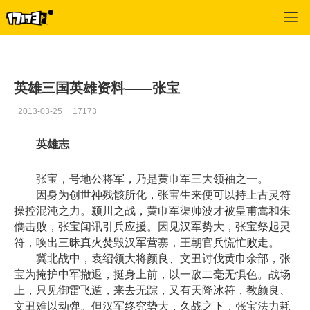
英雄三国
>
英雄资料
>
正文
英雄三国英雄资料——张宝
2013-03-25
17173
英雄志
张宝，号地公将军，乃是黄巾军三大领袖之一。
因身为创世神残骸所化，张宝生来便可以持上古灵符
操控混沌之力。颍川之战，黄巾军渠帅波才被皇甫嵩和朱
儁击败，张宝闻讯引兵应援。因见汉军势大，张宝祭起灵
符，唤出三昧真火焚毁汉军营寨，王朝官兵慌忙败走。
冀北战中，袁绍领大将颜良、文丑讨伐黄巾余部，张
宝为掩护中军撤退，挺身上前，以一敌二毫无惧色。战场
上，只见御雷飞遁，来去无踪，又有天降冰符，教颜良、
文丑难以动弹。但汉军终究势大，久战之下，张宝法力耗