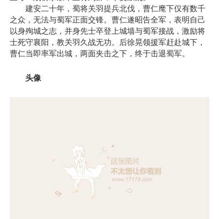
建安二十年，蜀将关羽提兵北伐，曹仁麾下仅有数千
之众，无法与蜀军正面交锋。曹仁遂昭告全军，表明自己
以身殉城之志，并身先士卒登上城墙与蜀军接战，激励将
士死守襄阳，教关羽久战无功。后徐晃领援军赶赴城下，
曹仁当即率军出城，两面夹击之下，终于击退蜀军。
头像