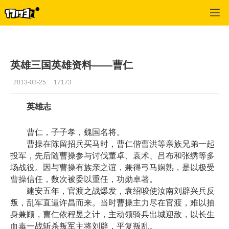
英雄三国
>
英雄资料
>
正文
英雄三国英雄资料——曹仁
2013-03-25
17173
英雄志
曹仁，子子孝，魏国名将。
曹操在陈留招兵买马时，曹仁偕曹洪等亲族兄弟一起
投军，先后随曹操参与讨伐董卓、袁术、吕布和张绣等多
场战役。因与曹操有族亲之谊，兼得弓马娴熟，是以极受
曹操信任，数次被委以重任，功勋卓著。
建安五年，官渡之战爆发，袁绍唆使汝南刘辟兴兵反
叛，乱军直逼许昌而来。当时曹操主力尽在官渡，难以抽
身兼顾，曹仁依程昱之计，主动领骑兵出城迎敌，以长生
血毒一战斩杀叛军主将刘辟，平复叛乱。