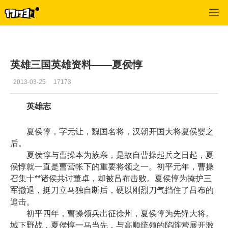
英雄三国
>
英雄资料
>
正文
英雄三国英雄资料——夏侯惇
2013-03-25
17173
英雄志
夏侯惇，字元让，魏国名将，汉朝开国大将夏侯婴之
后。
夏侯惇与曹操本为族亲，是故自曹操起兵之日起，夏
侯惇就一直是曹营帐下的重要将领之一。初平元年，曹操
召集十**诸侯共讨董卓，却被吕布击败。夏侯惇为掩护三
军撤退，挺刀立马独自断后，硬以刚烈刀气挡住了吕布的
追击。
初平四年，曹操领兵出征徐州，夏侯惇为先锋大将。
城下野战，夏侯惇一马当先，与高顺统领的陷阵营展开激