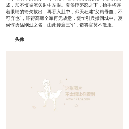
战，却不慎被流矢射中左眼。夏侯惇盛怒之下，抬手将连
着眼睛的箭矢拔出，再吞入肚中，仰天狂啸"父精母血，不
可弃也"，吓得高顺全军再无战意，慌忙引兵撤回城中。夏
侯惇勇猛刚烈之名，由此传遍三军，诸将官莫不敬服。
头像